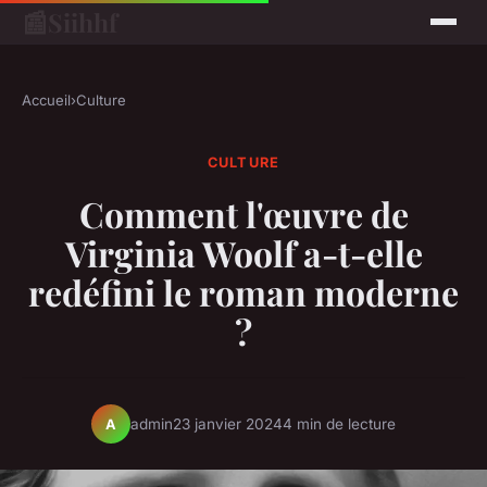
📰
Siihhf
Accueil
›
Culture
CULTURE
Comment l'œuvre de
Virginia Woolf a-t-elle
redéfini le roman moderne
?
admin
23 janvier 2024
4 min de lecture
A