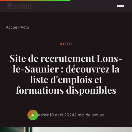
📰
Siihhf
Accueil
›
Actu
ACTU
Site de recrutement Lons-
le-Saunier : découvrez la
liste d'emplois et
formations disponibles
admin
10 avril 2024
2 min de lecture
A