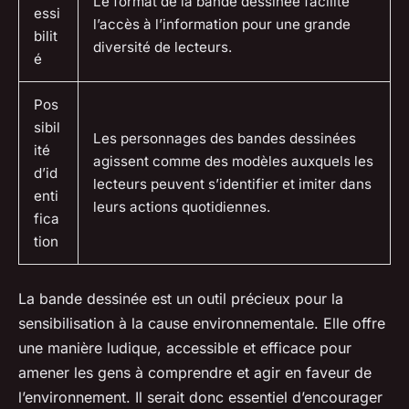
Le format de la bande dessinée facilite
essi
l’accès à l’information pour une grande
bilit
diversité de lecteurs.
é
Pos
sibil
Les personnages des bandes dessinées
ité
agissent comme des modèles auxquels les
d’id
lecteurs peuvent s’identifier et imiter dans
enti
leurs actions quotidiennes.
fica
tion
La bande dessinée est un outil précieux pour la
sensibilisation à la cause environnementale. Elle offre
une manière ludique, accessible et efficace pour
amener les gens à comprendre et agir en faveur de
l’environnement. Il serait donc essentiel d’encourager