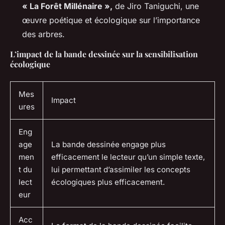
« La Forêt Millénaire »,
de Jiro Taniguchi, une
œuvre poétique et écologique sur l’importance
des arbres.
L’impact de la bande dessinée sur la sensibilisation
écologique
Mes
Impact
ures
Eng
age
La bande dessinée engage plus
men
efficacement le lecteur qu’un simple texte,
t du
lui permettant d’assimiler les concepts
lect
écologiques plus efficacement.
eur
Acc