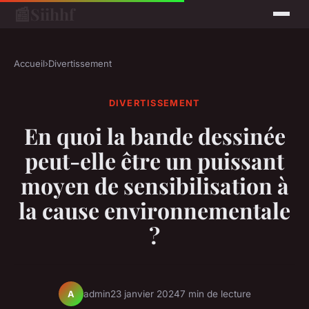
📰
Siihhf
Accueil
›
Divertissement
DIVERTISSEMENT
En quoi la bande dessinée
peut-elle être un puissant
moyen de sensibilisation à
la cause environnementale
?
admin
23 janvier 2024
7 min de lecture
A