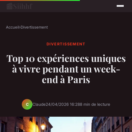
📰
Siihhf
Accueil
›
Divertissement
DIVERTISSEMENT
Top 10 expériences uniques
à vivre pendant un week-
end à Paris
Claude
24/04/2026 16:28
8 min de lecture
C