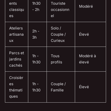
ents
1h30
Touriste
Modéré
classiqu
- 2h
occasionn
es
el
Ateliers
Solo /
2h -
artisana
Couple /
Élevé
3h
ux
Curieux
Parcs et
1h -
Tous
Modéré à
jardins
1h30
profils
élevé
cachés
Croisièr
es
1h -
Couple /
Élevé
thémati
1h30
Famille
ques