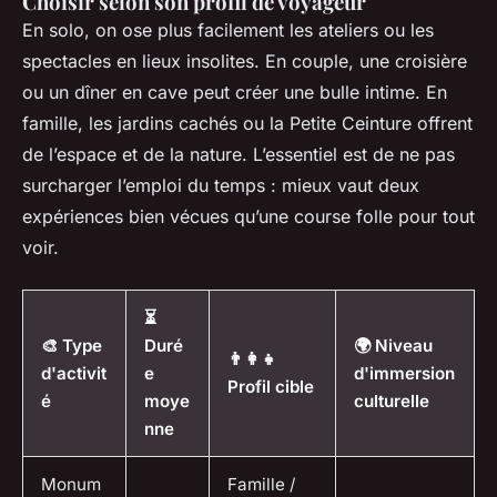
Choisir selon son profil de voyageur
En solo, on ose plus facilement les ateliers ou les
spectacles en lieux insolites. En couple, une croisière
ou un dîner en cave peut créer une bulle intime. En
famille, les jardins cachés ou la Petite Ceinture offrent
de l’espace et de la nature. L’essentiel est de ne pas
surcharger l’emploi du temps : mieux vaut deux
expériences bien vécues qu’une course folle pour tout
voir.
⏳
🎨 Type
Duré
🌍 Niveau
👨‍👩‍👧
d'activit
e
d'immersion
Profil cible
é
moye
culturelle
nne
Monum
Famille /